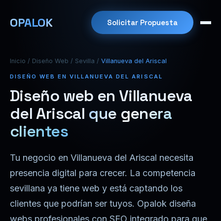
OPALOK
Solicitar Propuesta
Inicio
/
Diseño Web
/
Sevilla
/
Villanueva del Ariscal
DISEÑO WEB EN VILLANUEVA DEL ARISCAL
Diseño web en Villanueva
del Ariscal
que genera
clientes
Tu negocio en Villanueva del Ariscal necesita
presencia digital para crecer. La competencia
sevillana ya tiene web y está captando los
clientes que podrían ser tuyos. Opalok diseña
webs profesionales con SEO integrado para que