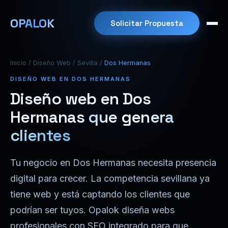
OPALOK
Solicitar Propuesta
Inicio
/
Diseño Web
/
Sevilla
/
Dos Hermanas
DISEÑO WEB EN DOS HERMANAS
Diseño web en Dos
Hermanas
que genera
clientes
Tu negocio en Dos Hermanas necesita presencia
digital para crecer. La competencia sevillana ya
tiene web y está captando los clientes que
podrían ser tuyos. Opalok diseña webs
profesionales con SEO integrado para que